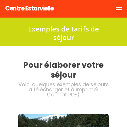
Centre Estarvielle
Exemples de tarifs de
séjour
Pour élaborer votre
séjour
Voici quelques exemples de séjours
à télécharger et à imprimer
(format PDF).